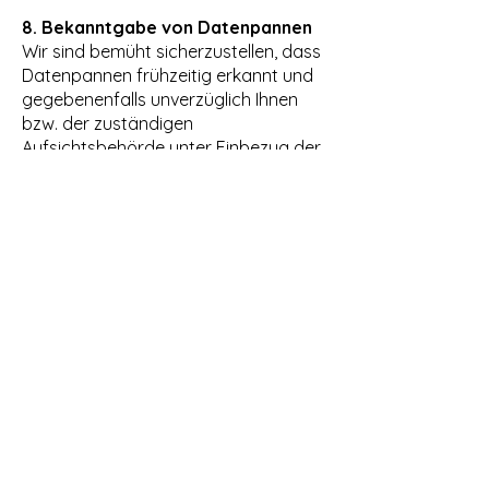
8. Bekanntgabe von Datenpannen
Wir sind bemüht sicherzustellen, dass
Datenpannen frühzeitig erkannt und
gegebenenfalls unverzüglich Ihnen
bzw. der zuständigen
Aufsichtsbehörde unter Einbezug der
jeweiligen Datenkategorien, die
betroffen sind, gemeldet werden.
9. Ihre Rechte (Betroffenenrechte)
Sie haben das Recht, Auskunft über
Ihre von uns verarbeiteten
personenbezogenen Daten zu
verlangen. Insbesondere können Sie
Auskunft über die
Verarbeitungszwecke, die Kategorien
der personenbezogenen Daten, die
Kategorien von Empfängern
gegenüber denen Ihre Daten