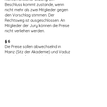
Beschluss kommt zustande, wenn
nicht mehr als zwei Mitglieder gegen
den Vorschlag stimmen. Der
Rechtsweg ist ausgeschlossen. An
Mitglieder der Jury können die Preise
nicht verliehen werden.
§ 6
Die Preise sollen abwechselnd in
Mainz (Sitz der Akademie) und Vaduz
(Sitz der Stiftung) verliehen werden.
Das Datum der Verleihung des
Preises im Monat September eines
jeden Jahres wird vom Stiftungsrat
gemeinsam mit der Akademie
festgelegt.
Ergänzung zu § 6: Zum 100.
Geburtstag von Joseph Breitbach
fand im September 2003 die